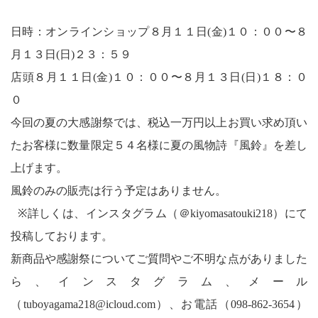
日時：オンラインショップ８月１１日(金)１０：００〜８
月１３日(日)２３：５９
店頭８月１１日(金)１０：００〜８月１３日(日)１８：０
０
今回の夏の大感謝祭では、税込一万円以上お買い求め頂い
たお客様に数量限定５４名様に夏の風物詩『風鈴』を差し
上げます。
風鈴のみの販売は行う予定はありません。
※詳しくは、インスタグラム（＠kiyomasatouki218）にて
投稿しております。
新商品や感謝祭についてご質問やご不明な点がありました
ら、インスタグラム、メール
（tuboyagama218@icloud.com）、お電話（098-862-3654）